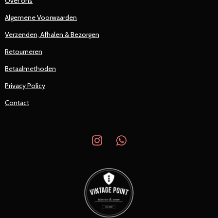
Over ons
Algemene Voorwaarden
Verzenden, Afhalen & Bezorgen
Retourneren
Betaalmethoden
Privacy Policy
Contact
I
W
n
h
s
a
t
t
a
s
g
A
r
p