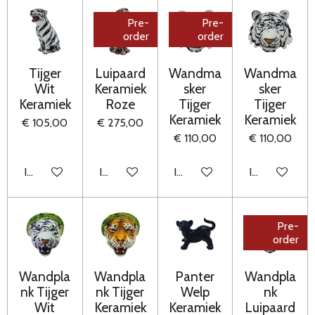
Pre-
Pre-
order
order
Tijger
Luipaard
Wandma
Wandma
Wit
Keramiek
sker
sker
Keramiek
Roze
Tijger
Tijger
Keramiek
Keramiek
€ 105,00
€ 275,00
€ 110,00
€ 110,00
In winkelwagen
In winkelwagen
In winkelwagen
In winkelwag
Pre-
order
Wandpla
Wandpla
Panter
Wandpla
nk Tijger
nk Tijger
Welp
nk
Wit
Keramiek
Keramiek
Luipaard