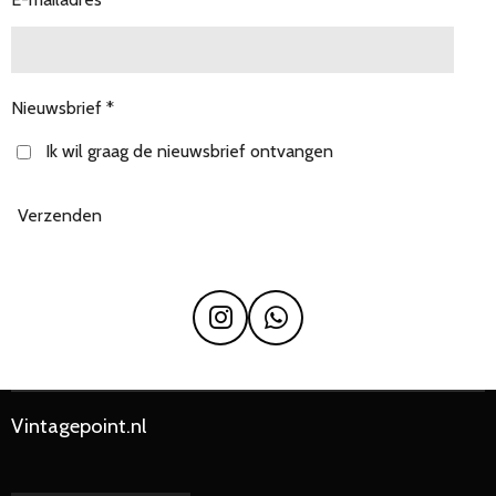
Nieuwsbrief *
Ik wil graag de nieuwsbrief ontvangen
Verzenden
I
W
n
h
s
a
t
t
Vintagepoint.nl
a
s
g
A
r
p