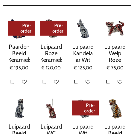
Pre-
Pre-
order
order
Paarden
Luipaard
Luipaard
Luipaard
Beeld
Roze
Kandela
Welp
Keramiek
Keramiek
ar Wit
Roze
€ 195,00
€ 120,00
€ 125,00
€ 75,00
In winkelwagen
In winkelwagen
In winkelwagen
In winkelwag
Pre-
order
Luipaard
Luipaard
Luipaard
Luipaard
Beeld
WC
Wit
Beeld