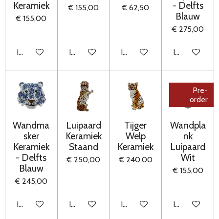
Keramiek
- Delfts
€ 155,00
€ 62,50
Blauw
€ 155,00
€ 275,00
In winkelwagen
In winkelwagen
In winkelwagen
In winkelwag
Pre-
order
Wandma
Luipaard
Tijger
Wandpla
sker
Keramiek
Welp
nk
Keramiek
Staand
Keramiek
Luipaard
- Delfts
Wit
€ 250,00
€ 240,00
Blauw
€ 155,00
€ 245,00
In winkelwagen
In winkelwagen
In winkelwagen
In winkelwag