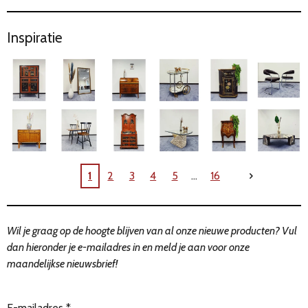
maanden
Point!
media!
Inspiratie
1
2
3
4
5
16
Wil je graag op de hoogte blijven van al onze nieuwe producten?
Vul
dan hieronder je e-mailadres in en meld je aan voor onze
maandelijkse nieuwsbrief!
E-mailadres *