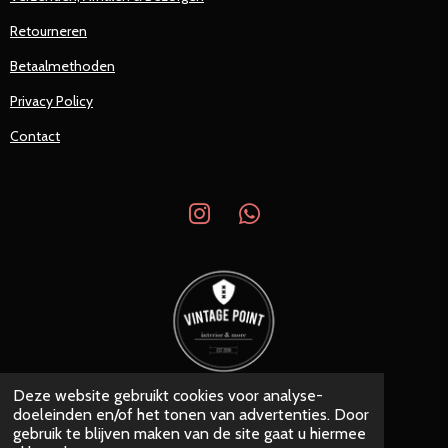
Retourneren
Betaalmethoden
Privacy Policy
Contact
I
W
n
h
s
a
t
t
a
s
g
A
r
p
a
p
Deze website gebruikt cookies voor analyse-
© 2019 - 2026 Vintage Point
m
doeleinden en/of het tonen van advertenties. Door
Powered by
JouwWeb
gebruik te blijven maken van de site gaat u hiermee