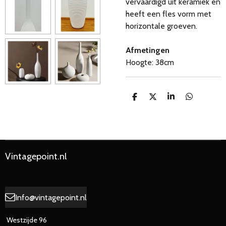
vervaardigd uit keramiek en
heeft een fles vorm met
horizontale groeven.
Afmetingen
Hoogte: 38cm
D
D
S
D
e
e
h
e
l
e
a
l
e
l
r
e
n
e
n
Vintagepoint.nl
Info@vintagepoint.nl
Westzijde 96