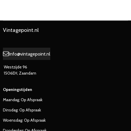
e
e
h
e
l
e
a
l
e
l
r
e
n
e
n
Vintagepoint.nl
Info@vintagepoint.nl
Westzijde 96
1506EH, Zaandam
Openingstijden
Maandag; Op Afspraak
Dinsdag: Op Afspraak
Woensdag: Op Afspraak
Donderdag: Op Afspraak