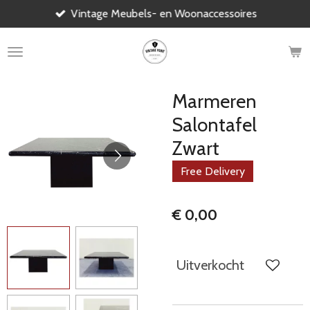
Vintage Meubels- en Woonaccessoires
Ga
direct
naar
de
hoofdinhoud
Marmeren
Salontafel
Zwart
Free Delivery
€ 0,00
Uitverkocht