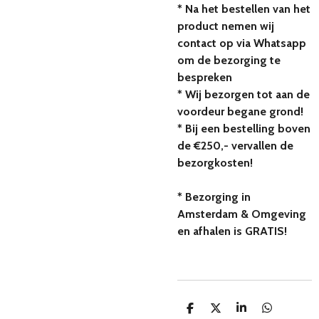
* Na het bestellen van het
product nemen wij
contact op via Whatsapp
om de bezorging te
bespreken
* Wij bezorgen tot aan de
voordeur begane grond!
* Bij een bestelling boven
de €250,- vervallen de
bezorgkosten!
* Bezorging in
Amsterdam & Omgeving
en afhalen is GRATIS!
D
D
S
D