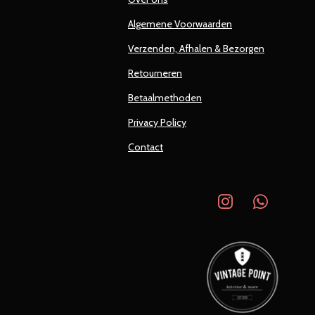
Algemene Voorwaarden
Verzenden, Afhalen & Bezorgen
Retourneren
Betaalmethoden
Privacy Policy
Contact
I
W
n
h
s
a
t
t
a
s
g
A
r
p