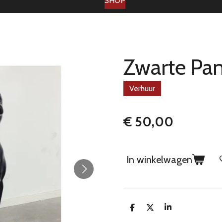
SHOP
Zwarte Pan
Verhuur
€ 50,00
In winkelwagen
D
D
S
e
e
h