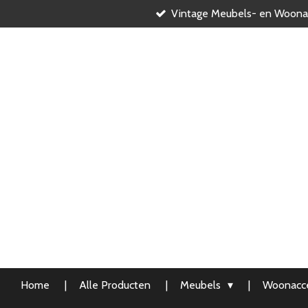
Vintage Meubels- en Woona
Ga
direct
naar
de
hoofdinhoud
Home
Alle Producten
Meubels
Woonacce