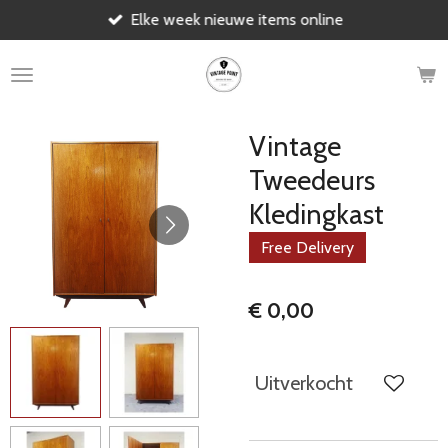
Elke week nieuwe items online
Ga
direct
naar
de
hoofdinhoud
Vintage
Tweedeurs
Kledingkast
Free Delivery
€ 0,00
Uitverkocht