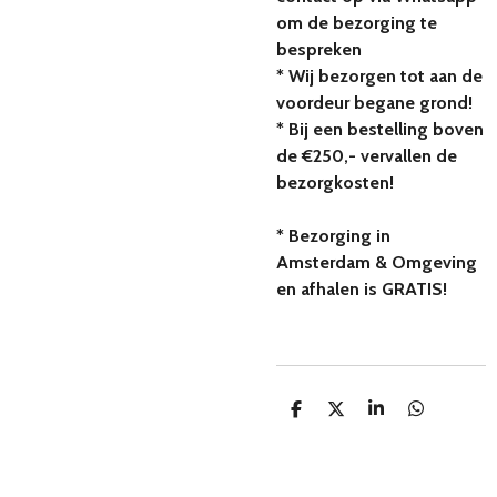
om de bezorging te
bespreken
* Wij bezorgen tot aan de
voordeur begane grond!
* Bij een bestelling boven
de €250,- vervallen de
bezorgkosten!
* Bezorging in
Amsterdam & Omgeving
en afhalen is GRATIS!
D
D
S
D
e
e
h
e
l
e
a
l
e
l
r
e
n
e
n