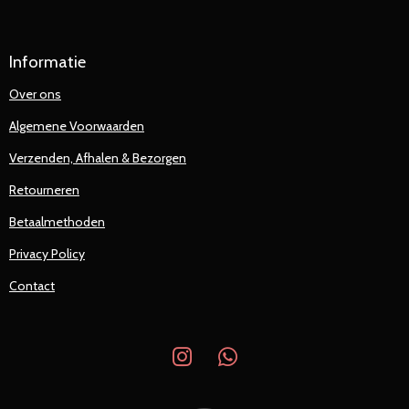
Informatie
Over ons
Algemene Voorwaarden
Verzenden, Afhalen & Bezorgen
Retourneren
Betaalmethoden
Privacy Policy
Contact
I
W
n
h