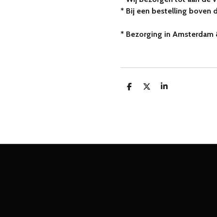
* Bij een bestelling boven 
* Bezorging in Amsterdam 
D
D
S
e
e
h
l
e
a
e
l
r
n
e