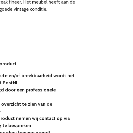
 teak fineer. Het meubel heeft aan de
n goede vintage conditie.
 product
rte en/of breekbaarheid wordt het
t PostNL
gd door een professionele
 overzicht te zien van de
e
product nemen wij contact op via
 te bespreken
voordeur begane grond!