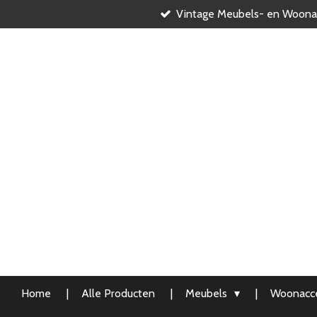
Vintage Meubels- en Woona
Ga
direct
naar
de
hoofdinhoud
Home
Alle Producten
Meubels
Woonacce