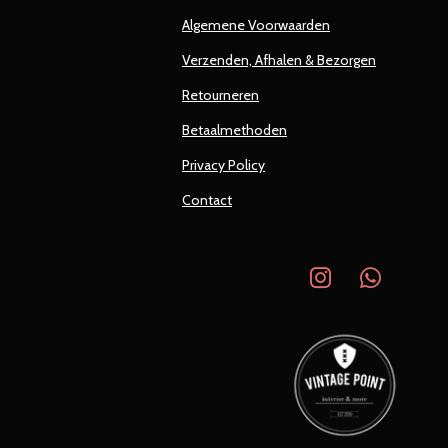
Algemene Voorwaarden
Verzenden, Afhalen & Bezorgen
Retourneren
Betaalmethoden
Privacy Policy
Contact
I
W
n
h
s
a
t
t
a
s
g
A
r
p