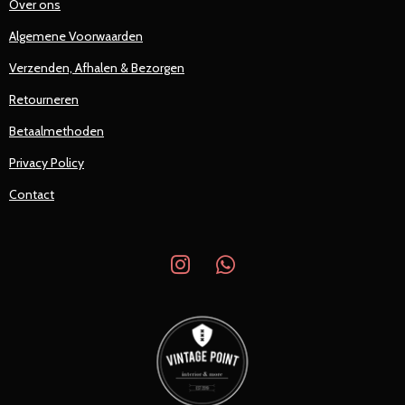
Over ons
Algemene Voorwaarden
Verzenden, Afhalen & Bezorgen
Retourneren
Betaalmethoden
Privacy Policy
Contact
I
W
n
h
s
a
t
t
a
s
g
A
r
p