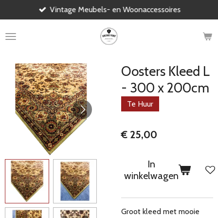
Vintage Meubels- en Woonaccessoires
Ga
direct
naar
de
hoofdinhoud
Oosters Kleed L
- 300 x 200cm
Te Huur
€ 25,00
In
winkelwagen
Groot kleed met mooie