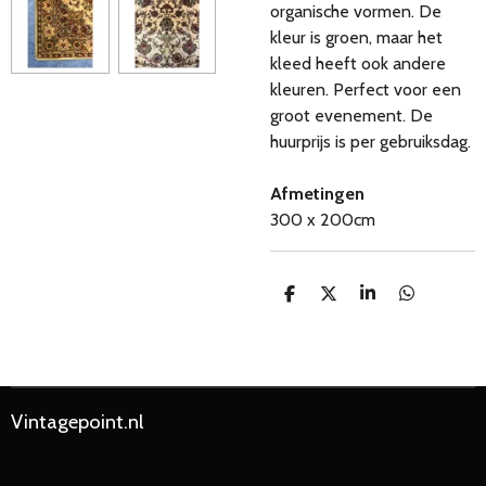
organische vormen. De
kleur is groen, maar het
kleed heeft ook andere
kleuren. Perfect voor een
groot evenement. De
huurprijs is per gebruiksdag.
Afmetingen
300 x 200cm
D
D
S
D
e
e
h
e
l
e
a
l
e
l
r
e
n
e
n
Vintagepoint.nl