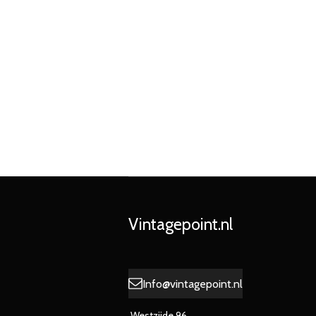
Vintagepoint.nl
Info@vintagepoint.nl
Westzijde 96