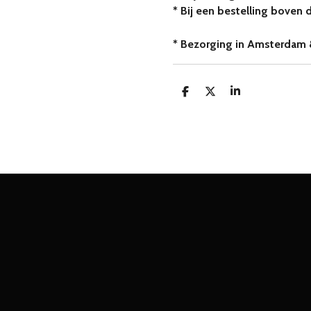
* Bij een bestelling boven 
* Bezorging in Amsterdam 
D
D
S
e
e
h
l
e
a
e
l
r
n
e