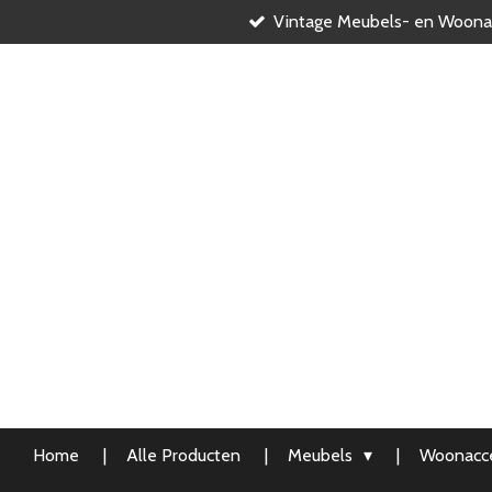
Vintage Meubels- en Woona
Ga
direct
naar
de
hoofdinhoud
Home
Alle Producten
Meubels
Woonacce