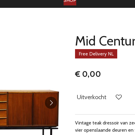
SHOP
Mid Centur
Free Delivery NL
€ 0,00
Uitverkocht
Vintage teak dressoir van ze
vier openslaande deuren en v