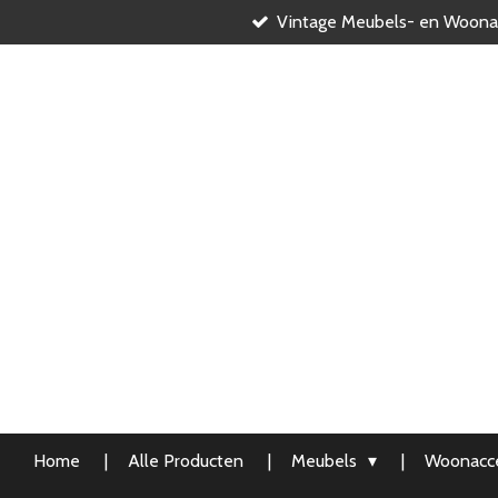
Vintage Meubels- en Woona
Ga
direct
naar
de
hoofdinhoud
Home
Alle Producten
Meubels
Woonacce