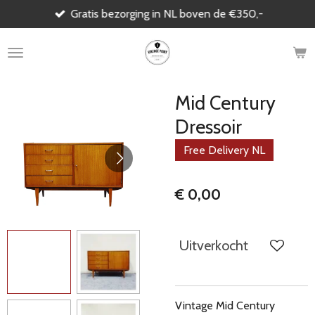
Gratis bezorging in NL boven de €350,-
Ga
direct
naar
de
hoofdinhoud
Mid Century
Dressoir
Free Delivery NL
€ 0,00
Uitverkocht
Vintage Mid Century