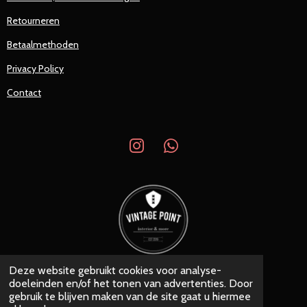
Retourneren
Betaalmethoden
Privacy Policy
Contact
I
W
n
h
s
a
t
t
a
s
g
A
r
p
a
p
Deze website gebruikt cookies voor analyse-
© 2019 - 2026 Vintage Point
m
doeleinden en/of het tonen van advertenties. Door
Powered by
JouwWeb
gebruik te blijven maken van de site gaat u hiermee