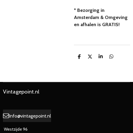
* Bezorging in
Amsterdam & Omgeving
en afhalen is GRATIS!
D
D
S
D
e
e
h
e
l
e
a
l
e
l
r
e
n
e
n
Vintagepoint.nl
Info@vintagepoint.nl
Westzijde 96