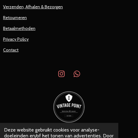
Verzenden, Afhalen & Bezorgen
Retourneren
Betaalmethoden
Privacy Policy
Contact
I
W
n
h
s
a
t
t
a
s
g
A
r
p
a
p
Deze website gebruikt cookies voor analyse-
© 2019 - 2026 Vintage Point
m
doeleinden en/of het tonen van advertenties. Door