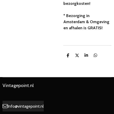
bezorgkosten!
* Bezorging in
Amsterdam & Omgeving
en afhalen is GRATIS!
D
D
S
D
e
e
h
e
l
e
a
l
e
l
r
e
n
e
n
Vintagepoint.nl
Info@vintagepoint.nl