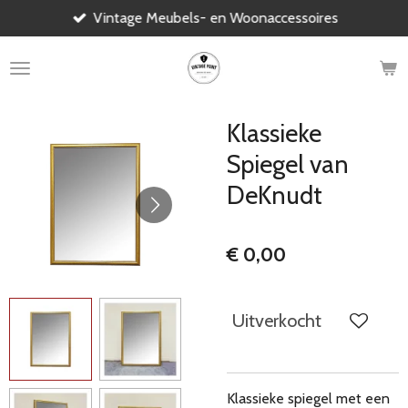
Vintage Meubels- en Woonaccessoires
Ga
direct
naar
de
hoofdinhoud
Klassieke
Spiegel van
DeKnudt
€ 0,00
Uitverkocht
Klassieke spiegel met een