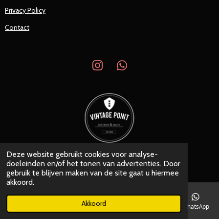
Privacy Policy
Contact
I
W
n
h
s
a
t
t
a
s
g
A
r
p
a
p
Deze website gebruikt cookies voor analyse-
© 2019 - 2026 Vintage Point
m
doeleinden en/of het tonen van advertenties. Door
Powered by
JouwWeb
gebruik te blijven maken van de site gaat u hiermee
akkoord.
Akkoord
E-mailadres
Telefoonnummer
Kaart
Instagram
WhatsApp