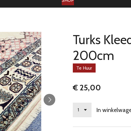
SHOP
Turks Klee
200cm
Te Huur
€ 25,00
In winkelwag