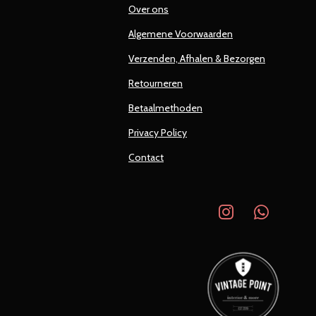
Over ons
Algemene Voorwaarden
Verzenden, Afhalen & Bezorgen
Retourneren
Betaalmethoden
Privacy Policy
Contact
I
W
n
h
s
a
t
t
a
s
g
A