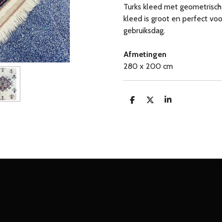
Turks kleed met geometrisch
kleed is groot en perfect vo
gebruiksdag.
Afmetingen
280 x 200 cm
D
D
S
e
e
h
l
e
a
e
l
r
n
e