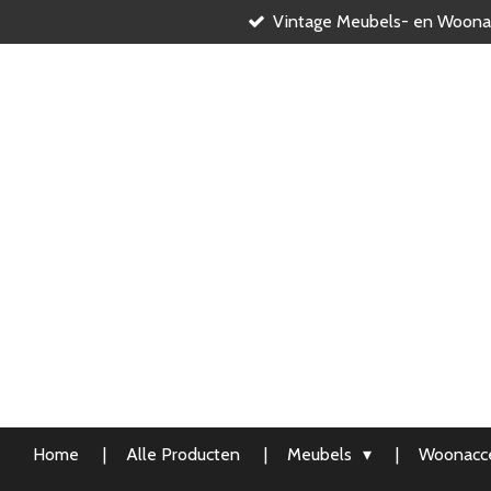
Vintage Meubels- en Woona
Ga
direct
naar
de
hoofdinhoud
Home
Alle Producten
Meubels
Woonacce