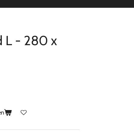
d L - 280 x
en