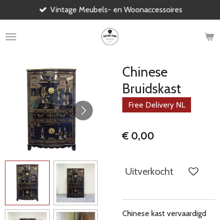
Vintage Meubels- en Woonaccessoires
Ga
direct
naar
de
hoofdinhoud
Chinese
Bruidskast
Free Delivery NL
€ 0,00
Uitverkocht
Chinese kast vervaardigd