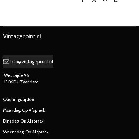
D
D
S
D
e
e
h
e
l
e
a
l
e
l
r
e
n
e
n
Vintagepoint.nl
Info@vintagepoint.nl
Westzijde 96
1506EH, Zaandam
Openingstijden
Maandag; Op Afspraak
Dinsdag: Op Afspraak
Woensdag: Op Afspraak