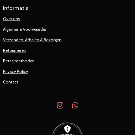
Informatie
Over ons
Algemene Voorwaarden
Verzenden, Afhalen & Bezorgen
Retourneren
Betaalmethoden
Privacy Policy
Contact
I
W
n
h
s
a
t
t