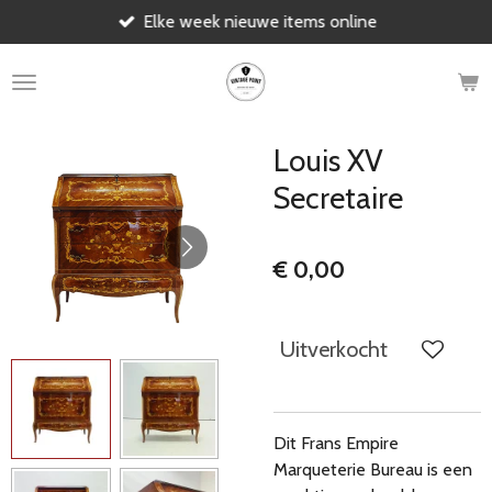
Elke week nieuwe items online
Ga
direct
naar
de
hoofdinhoud
Louis XV
Secretaire
€ 0,00
Uitverkocht
Dit Frans Empire
Marqueterie Bureau is een