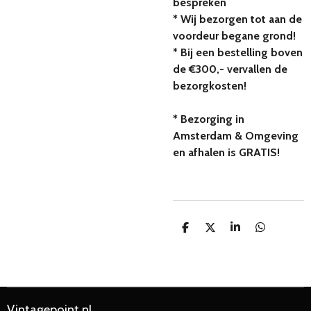
bespreken
* Wij bezorgen tot aan de
voordeur begane grond!
* Bij een bestelling boven
de €300,- vervallen de
bezorgkosten!
* Bezorging in
Amsterdam & Omgeving
en afhalen is GRATIS!
D
D
S
D
e
e
h
e
l
e
a
l
e
l
r
e
n
e
n
Vintagepoint.nl