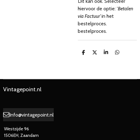
Dit kan ook. Selecteer
hiervoor de optie: '
Betalen
via Factuur'
in het
bestelproces.
bestelproces.
D
D
S
D
e
e
h
e
l
e
a
l
e
l
r
e
n
e
n
Vintagepoint.nl
Info@vintagepoint.nl
Westzijde 96
1506EH, Zaandam