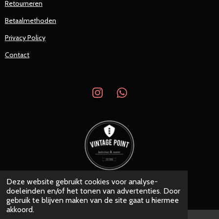
Retourneren
Betaalmethoden
Privacy Policy
Contact
I
W
n
h
s
a
t
t
a
s
g
A
r
p
a
p
Deze website gebruikt cookies voor analyse-
© 2019 - 2026 Vintage Point
m
doeleinden en/of het tonen van advertenties. Door
Powered by
JouwWeb
gebruik te blijven maken van de site gaat u hiermee
akkoord.