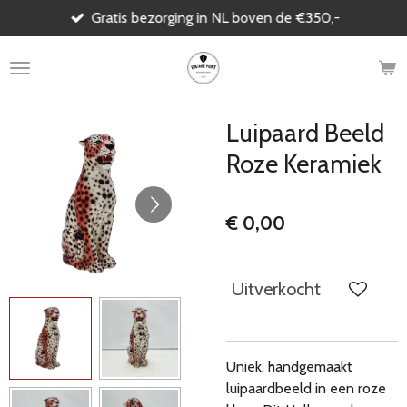
Gratis bezorging in NL boven de €350,-
Ga
direct
naar
de
hoofdinhoud
Luipaard Beeld
Roze Keramiek
€ 0,00
Uitverkocht
Uniek, handgemaakt
luipaardbeeld in een roze