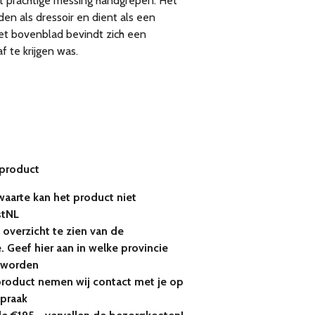
ft prachtige messing handgrepen. Het
den als dressoir en dient als een
et bovenblad bevindt zich een
af te krijgen was.
 product
aarte kan het product niet
stNL
 overzicht te zien van de
 Geef hier aan in welke provincie
 worden
 product nemen wij contact met je op
spraak