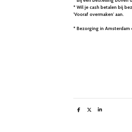
* Bij een bestelling boven 
* Wil je cash betalen bij be
'Vooraf overmaken' aan.
* Bezorging in Amsterdam e
D
D
S
e
e
h
l
e
a
e
l
r
n
e