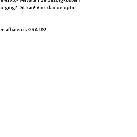
de €195,- vervallen de bezorgkosten!
zorging? Dit kan! Vink dan de optie:
n afhalen is GRATIS!