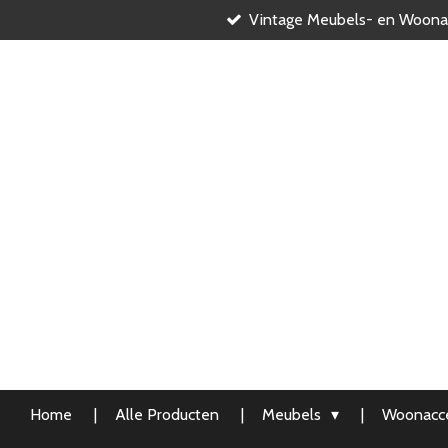
Vintage Meubels- en Woona
Ga
direct
naar
de
hoofdinhoud
Home
Alle Producten
Meubels
Woonacce