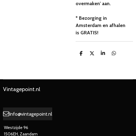
overmaken' aan.
* Bezorging in
Amsterdam en afhalen
is GRATIS!
D
D
S
D
e
e
h
e
l
e
a
l
e
l
r
e
n
e
n
Vintagepoint.nl
Info@vintagepoint.nl
Westzijde 96
1506EH, Zaandam