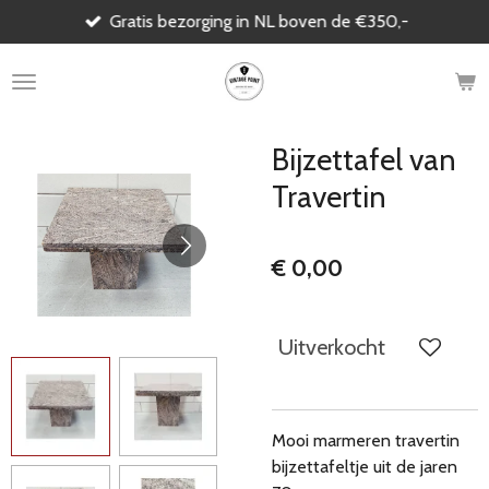
Gratis bezorging in NL boven de €350,-
Ga
direct
naar
de
hoofdinhoud
Bijzettafel van
Travertin
€ 0,00
Uitverkocht
Mooi marmeren travertin
bijzettafeltje uit de jaren