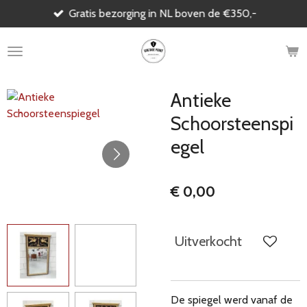
Gratis bezorging in NL boven de €350,-
Ga
direct
naar
de
hoofdinhoud
Antieke
Schoorsteenspi
egel
€ 0,00
Uitverkocht
De spiegel werd vanaf de