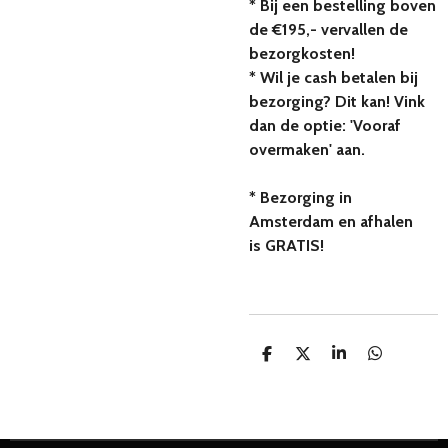
* Bij een bestelling boven
de €195,- vervallen de
bezorgkosten!
* Wil je cash betalen bij
bezorging? Dit kan! Vink
dan de optie: 'Vooraf
overmaken' aan.
* Bezorging in
Amsterdam en afhalen
is GRATIS!
D
D
S
D
e
e
h
e
l
e
a
l
e
l
r
e
n
e
n