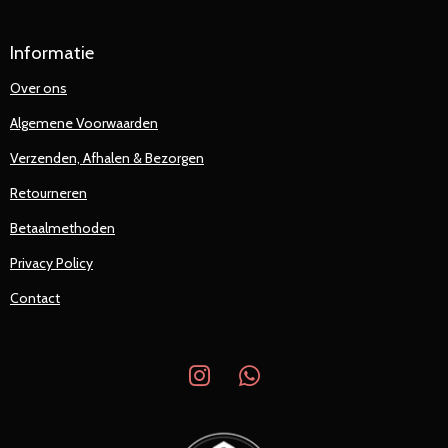
Informatie
Over ons
Algemene Voorwaarden
Verzenden, Afhalen & Bezorgen
Retourneren
Betaalmethoden
Privacy Policy
Contact
I
W
n
h
s
a