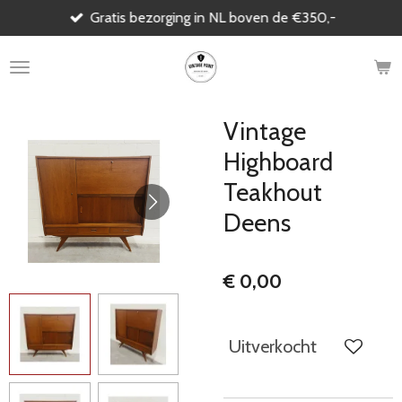
Gratis bezorging in NL boven de €350,-
Ga
direct
naar
de
hoofdinhoud
Vintage
Highboard
Teakhout
Deens
€ 0,00
Uitverkocht