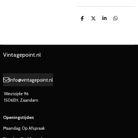
D
D
S
D
e
e
h
e
l
e
a
l
e
l
r
e
n
e
n
Vintagepoint.nl
Info@vintagepoint.nl
Westzijde 96
1506EH, Zaandam
Openingstijden
Maandag; Op Afspraak