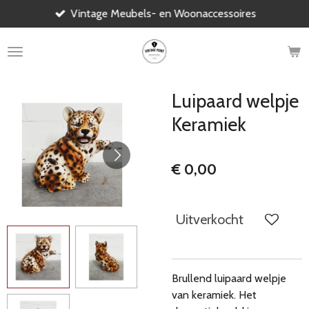
Vintage Meubels- en Woonaccessoires
Ga
direct
naar
de
hoofdinhoud
Luipaard welpje
Keramiek
€ 0,00
Uitverkocht
Brullend luipaard welpje
van keramiek. Het