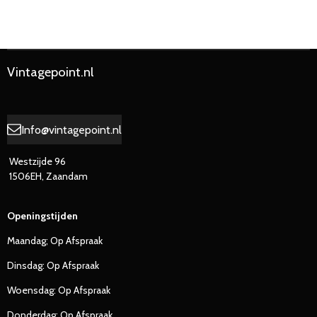
e
e
h
e
l
e
a
l
e
l
r
e
n
e
n
Vintagepoint.nl
Info@vintagepoint.nl
Westzijde 96
1506EH, Zaandam
Openingstijden
Maandag; Op Afspraak
Dinsdag: Op Afspraak
Woensdag: Op Afspraak
Donderdag: Op Afspraak