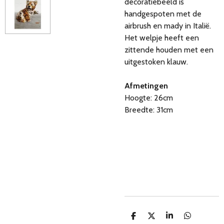
decoratiebeeld is
handgespoten met de
airbrush en mady in Italië.
Het welpje heeft een
zittende houden met een
uitgestoken klauw.
Afmetingen
Hoogte: 26cm
Breedte: 31cm
D
D
S
D