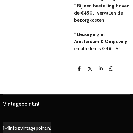
* Bij een bestelling boven
de €450,- vervallen de
bezorgkosten!
* Bezorging in
Amsterdam & Omgeving
en afhalen is GRATIS!
D
D
S
D
e
e
h
e
l
e
a
l
e
l
r
e
n
e
n
Vintagepoint.nl
Info@vintagepoint.nl