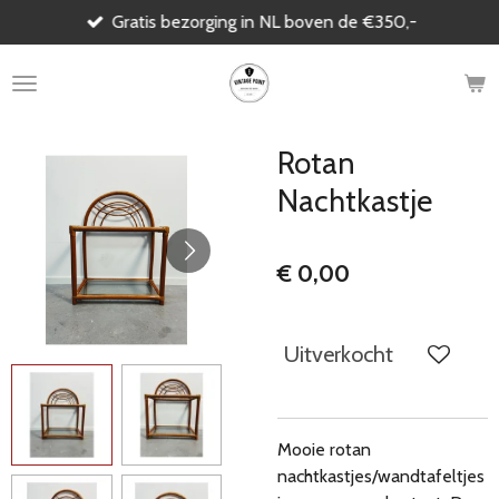
Gratis bezorging in NL boven de €350,-
Ga
direct
naar
de
hoofdinhoud
Rotan
Nachtkastje
€ 0,00
Uitverkocht
Mooie rotan
nachtkastjes
/wandtafeltjes