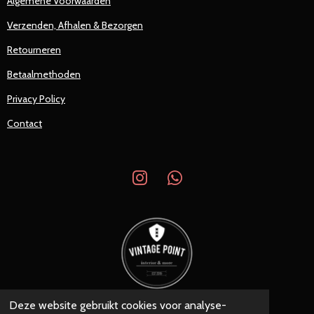
Algemene Voorwaarden
Verzenden, Afhalen & Bezorgen
Retourneren
Betaalmethoden
Privacy Policy
Contact
I
W
n
h
s
a
t
t
a
s
g
A
r
p
a
p
Deze website gebruikt cookies voor analyse-
© 2019 - 2026 Vintage Point