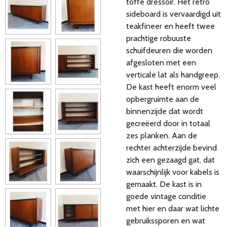
toffe dressoir. Het retro
sideboard is vervaardigd uit
teakfineer en heeft twee
prachtige robuuste
schuifdeuren die worden
afgesloten met een
verticale lat als handgreep.
De kast heeft enorm veel
opbergruimte aan de
binnenzijde dat wordt
gecreëerd door in totaal
zes planken. Aan de
rechter achterzijde bevind
zich een gezaagd gat, dat
waarschijnlijk voor kabels is
gemaakt.
De kast is in
goede vintage conditie
met hier en daar wat lichte
gebruikssporen en wat