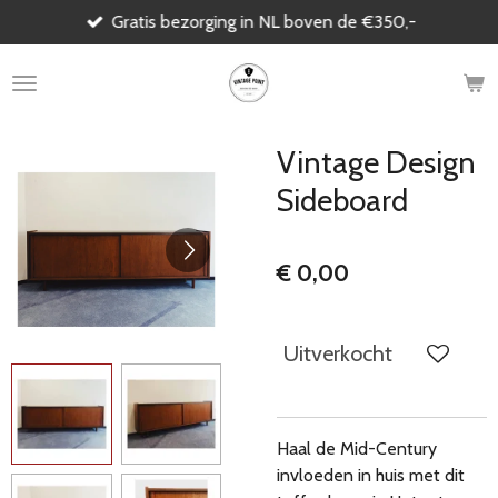
Gratis bezorging in NL boven de €350,-
Ga
direct
naar
de
hoofdinhoud
Vintage Design
Sideboard
€ 0,00
Uitverkocht
Haal de Mid-Century
invloeden in huis met dit