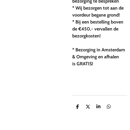
bezorging te bespreken
* Wij bezorgen tot aan de
voordeur begane grond!
* Bij een bestelling boven
de €450,- vervallen de
bezorgkosten!
* Bezorging in Amsterdam
& Omgeving en afhalen
is GRATIS!
D
D
S
D
e
e
h
e
l
e
a
l
e
l
r
e
n
e
n