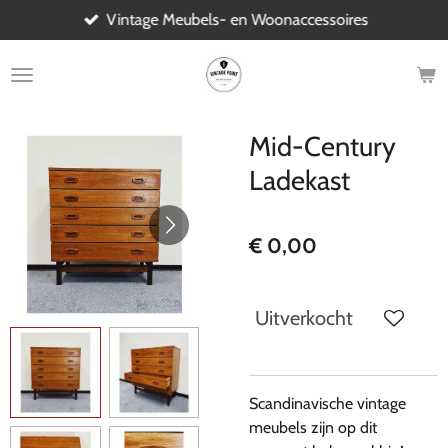
Vintage Meubels- en Woonaccessoires
Ga
direct
naar
de
hoofdinhoud
Mid-Century
Ladekast
€ 0,00
Uitverkocht
Scandinavische vintage
meubels zijn op dit