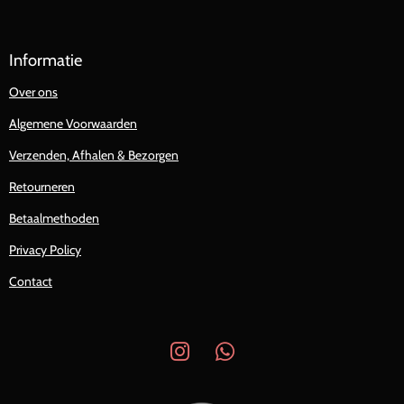
Informatie
Over ons
Algemene Voorwaarden
Verzenden, Afhalen & Bezorgen
Retourneren
Betaalmethoden
Privacy Policy
Contact
I
W
n
h