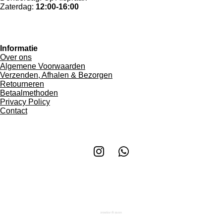
Zaterdag:
12:00-16:00
Informatie
Over ons
Algemene Voorwaarden
Verzenden, Afhalen & Bezorgen
Retourneren
Betaalmethoden
Privacy Policy
Contact
I
W
n
h
s
a
t
t
a
s
g
A