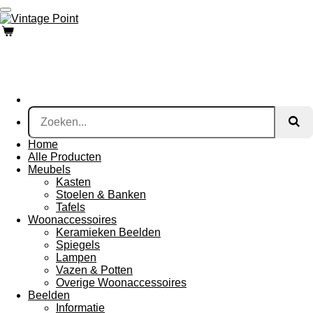
Ga
direct
naar
de
hoofdinhoud
Home
Alle Producten
Meubels
Kasten
Stoelen & Banken
Tafels
Woonaccessoires
Keramieken Beelden
Spiegels
Lampen
Vazen & Potten
Overige Woonaccessoires
Beelden
Informatie