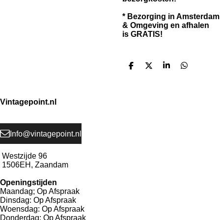
* Bezorging in Amsterdam
& Omgeving en afhalen
is GRATIS!
D
D
S
D
e
e
h
e
l
e
a
l
e
l
r
e
n
e
n
Vintagepoint.nl
Info@vintagepoint.nl
Westzijde 96
1506EH, Zaandam
Openingstijden
Maandag; Op Afspraak
Dinsdag: Op Afspraak
Woensdag: Op Afspraak
Donderdag: Op Afspraak