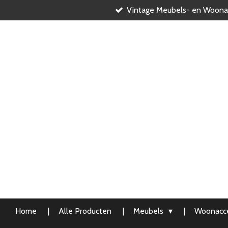
Vintage Meubels- en Woona
Ga
direct
naar
de
hoofdinhoud
Home
Alle Producten
Meubels
Woonacce