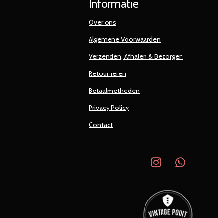
Informatie
Over ons
Algemene Voorwaarden
Verzenden, Afhalen & Bezorgen
Retourneren
Betaalmethoden
Privacy Policy
Contact
I
W
n
h
s
a
t
t
a
s