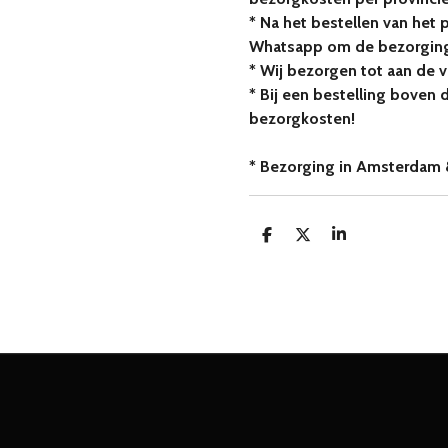
* Na het bestellen van het 
Whatsapp om de bezorging
* Wij bezorgen tot aan de 
* Bij een bestelling boven 
bezorgkosten!
* Bezorging in Amsterdam 
D
D
S
e
e
h
l
e
a
e
l
r
n
e