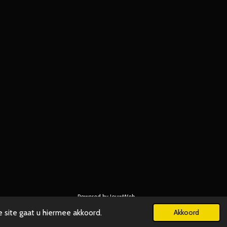
Powered by
JouwWeb
 site gaat u hiermee akkoord.
Akkoord