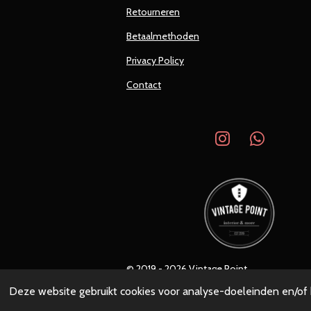
Retourneren
Betaalmethoden
Privacy Policy
Contact
I
W
n
h
s
a
t
t
a
s
g
A
r
p
a
p
© 2019 - 2026 Vintage Point
m
Deze website gebruikt cookies voor analyse-doeleinden en/of h