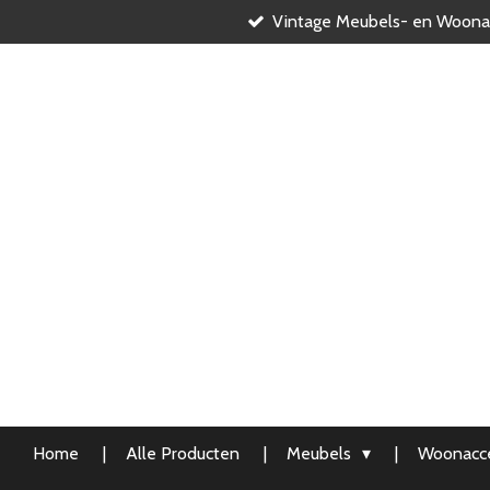
Vintage Meubels- en Woona
Ga
direct
naar
de
hoofdinhoud
Home
Alle Producten
Meubels
Woonacce