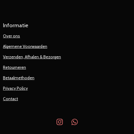
Informatie
Over ons
Algemene Voorwaarden
Verzenden, Afhalen & Bezorgen
Retourneren
Betaalmethoden
Privacy Policy
Contact
I
W
n
h