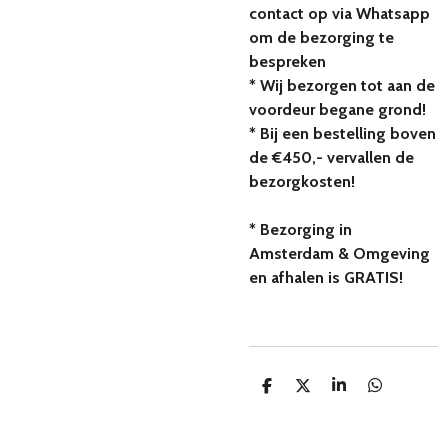
contact op via Whatsapp
om de bezorging te
bespreken
* Wij bezorgen tot aan de
voordeur begane grond!
* Bij een bestelling boven
de €450,- vervallen de
bezorgkosten!
* Bezorging in
Amsterdam & Omgeving
en afhalen is GRATIS!
D
D
S
D
e
e
h
e
l
e
a
l
e
l
r
e