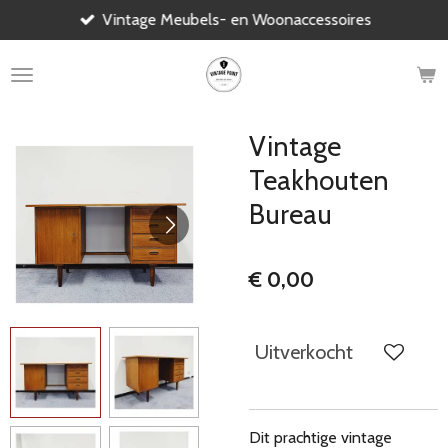
Vintage Meubels- en Woonaccessoires
Ga
direct
naar
de
hoofdinhoud
Vintage
Teakhouten
Bureau
€ 0,00
Uitverkocht
Dit prachtige vintage