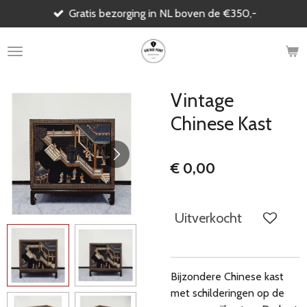
Gratis bezorging in NL boven de €350,-
Ga
direct
naar
de
hoofdinhoud
Vintage
Chinese Kast
€ 0,00
Uitverkocht
Bijzondere Chinese kast
met schilderingen op de