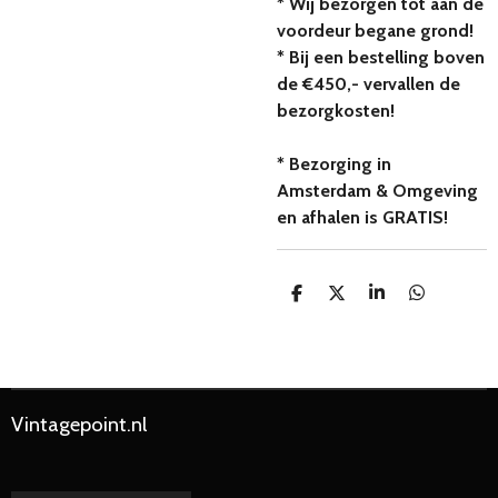
* Wij bezorgen tot aan de
voordeur begane grond!
* Bij een bestelling boven
de €450,- vervallen de
bezorgkosten!
* Bezorging in
Amsterdam & Omgeving
en afhalen is GRATIS!
D
D
S
D
e
e
h
e
l
e
a
l
e
l
r
e
n
e
n
Vintagepoint.nl