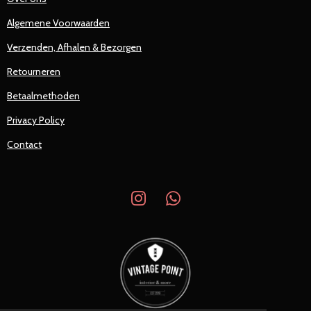
Algemene Voorwaarden
Verzenden, Afhalen & Bezorgen
Retourneren
Betaalmethoden
Privacy Policy
Contact
I
W
n
h
s
a
t
t
a
s
g
A
r
p