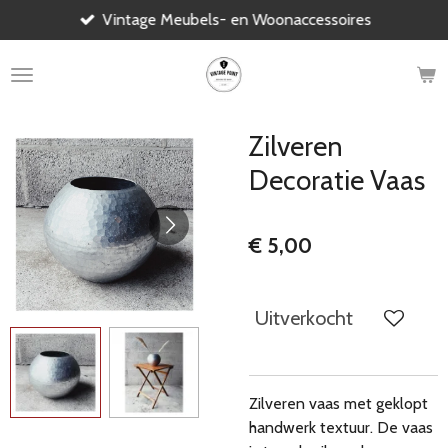
Vintage Meubels- en Woonaccessoires
Ga
direct
naar
de
hoofdinhoud
Zilveren
Decoratie Vaas
€ 5,00
Uitverkocht
Zilveren vaas met geklopt
handwerk textuur. De vaas