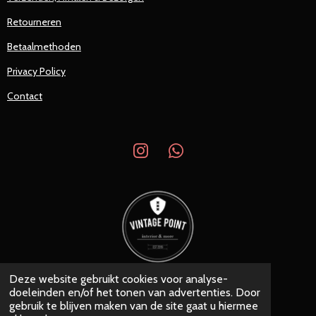
Retourneren
Betaalmethoden
Privacy Policy
Contact
I
W
n
h
s
a
t
t
a
s
g
A
r
p
a
p
Deze website gebruikt cookies voor analyse-
© 2019 - 2026 Vintage Point
m
doeleinden en/of het tonen van advertenties. Door
Powered by
JouwWeb
gebruik te blijven maken van de site gaat u hiermee