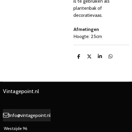
is te gebruiken als
plantenbak of
decoratievaas.
Afmetingen
Hoogte: 25cm
D
D
S
D
e
e
h
e
l
e
a
l
e
l
r
e
n
e
n
Vintagepoint.nl
Info@vintagepoint.nl
Westzijde 96